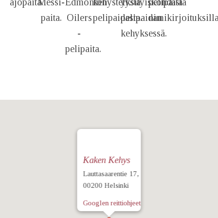
ajopaita.
Messi-
Edmonton
kehystetystä
yksityiskohdasta
pelipaita
paita.
Oilers
pelipaidasta.
pelipaidan
nimikirjoituksilla
-
kehyksessä.
pelipaita.
Kaken Kehys
Lauttasaarentie 17,
00200 Helsinki
Googlen reittiohjeet