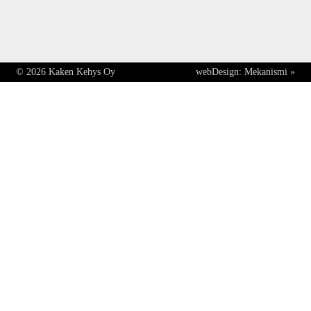
© 2026 Kaken Kehys Oy
webDesign:
Mekanismi »