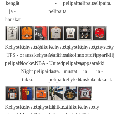
kengät
-
pelipaita.
pelipaita.
pelipaita.
ja -
pelipaita.
hanskat.
Kehystetty
Kehystetty
Lähikuva
Kehystetty
Kehystetty
Kehystetyt
Kehystetty
TPS -
oranssi
kehystetystä
Manchester
valkoinen
moottoripyöräili
Ferrari-
pelipaita.
Hockey
NBA -
United
pelipaita,
saappaat
takki
Night
pelipaidasta.
-
mustat
ja
ja -
-takki.
pelipaita.
kehykset.
hanskat.
lenkkarit.
Kehystetty
Kehystetty
Kehystetty
Lähikuva
Lähikuva
Kehystetty