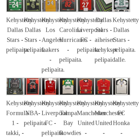
Kehystetty
Kehystetty
Kehystetty
Kehystetty
Kehystetty
Dallas
Kehystetty
Dallas
Dallas
Los
Carolina
Liverpool
Stars -
Dallas
Stars -
Stars -
Angeles
Hurricanes
FC -
aiheiset
Stars -
pelipaita.
pelipaita.
Lakers
-
pelipaita.
kehykset
pelipaita.
-
pelipaita.
pelipaidalle.
pelipaita.
Kehystetty
Kehystetty
Kehystetty
Kehystetty
Kehystetty
Kehystetty
Kehystetty
Formula
NBA-
Liverpool
Tampa
Manchester
Manchester
FC
1 -
pelipaita.
FC -
Bay
United
United
Honka
takki, -
pelipaita.
Rowdies
-
-
-