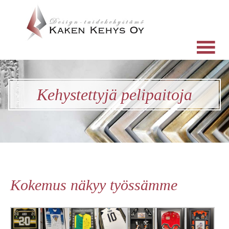
Kehystettyjä pelipaitoja
Kokemus näkyy työssämme